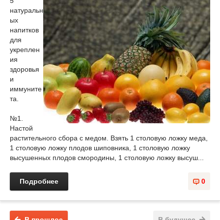
5
натуральн
ых
напитков
для
укреплен
ия
здоровья
и
иммуните
та.
№1.
Настой
растительного сбора с медом. Взять 1 столовую ложку меда,
1 столовую ложку плодов шиповника, 1 столовую ложку
высушенных плодов смородины, 1 столовую ложку высуш...
Подробнее
0
В прошлое
В будущее