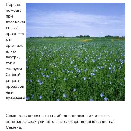
Первая
помощь
при
воспалите
льных
процесса
х в
организм
е, как
внутри,
так и
снаружи.
Старый
рецепт,
проверен
ный
временем
.
Семена льна являются наиболее полезными и высоко
ценятся за свои удивительные лекарственные свойства.
Семена,...