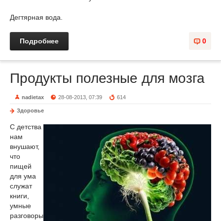
Дегтярная вода.
Подробнее
0
Продукты полезные для мозга
nadietax
28-08-2013, 07:39
614
Здоровье
С детства
нам
внушают,
что
пищей
для ума
служат
книги,
умные
разговоры