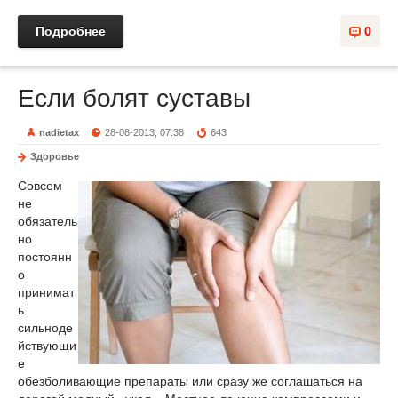
Подробнее
0
Если болят суставы
nadietax
28-08-2013, 07:38
643
Здоровье
Совсем
не
обязатель
но
постоянн
о
принимат
ь
сильноде
йствующи
е
обезболивающие препараты или сразу же соглашаться на