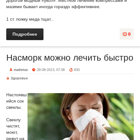
дорогой модный «укол». Местное лечение компрессами и
мазями бывает иногда гораздо эффективнее.
1 ст. ложку меда тщат...
Подробнее
0
Насморк можно лечить быстро
nadietax
28-08-2013, 07:38
830
Здоровье
Настоявш
ийся сок
свеклы.
Свеклу
чистят,
моют,
режут на