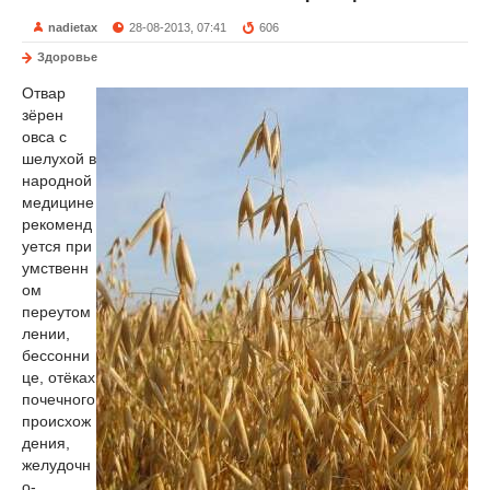
nadietax
28-08-2013, 07:41
606
Здоровье
Отвар
зёрен
овса с
шелухой в
народной
медицине
рекоменд
уется при
умственн
ом
переутом
лении,
бессонни
це, отёках
почечного
происхож
дения,
желудочн
о-