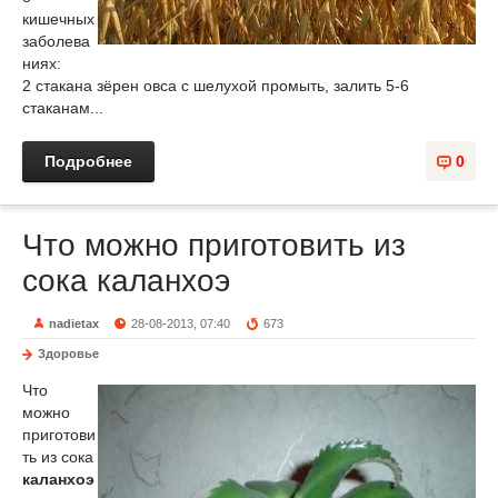
кишечных
заболева
ниях:
2 стакана зёрен овса с шелухой промыть, залить 5-6
стаканам...
Подробнее
0
Что можно приготовить из
сока каланхоэ
nadietax
28-08-2013, 07:40
673
Здоровье
Что
можно
приготови
ть из сока
каланхоэ