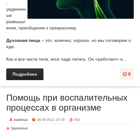
,
уединенн
ые
размышл
ения, приобщение к прекрасному.
Духовная пища
– это, конечно, хорошо, но мы поговорим о
еде.
Как и все части тела, мозг надо питать. Он «работает» н...
Подробнее
0
Помощь при воспалительных
процессах в организме
nadietax
28-08-2013, 07:39
743
Здоровье