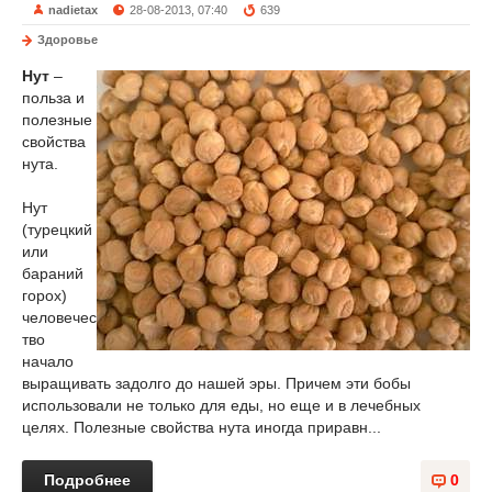
nadietax
28-08-2013, 07:40
639
Здоровье
Нут
–
польза и
полезные
свойства
нута.
Нут
(турецкий
или
бараний
горох)
человечес
тво
начало
выращивать задолго до нашей эры. Причем эти бобы
использовали не только для еды, но еще и в лечебных
целях. Полезные свойства нута иногда приравн...
Подробнее
0