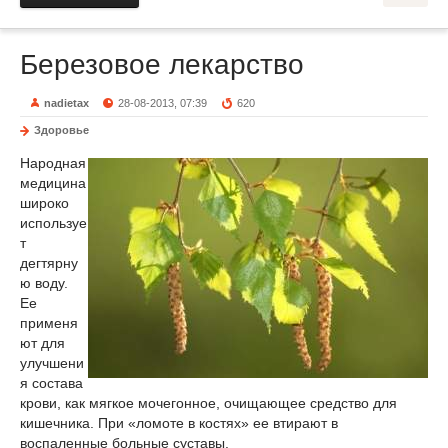
Березовое лекарство
nadietax
28-08-2013, 07:39
620
Здоровье
Народная
медицина
широко
используе
т
дегтярну
ю воду.
Ее
применя
ют для
улучшени
я состава
крови, как мягкое мочегонное, очищающее средство для
кишечника. При «ломоте в костях» ее втирают в
воспаленные больные суставы.