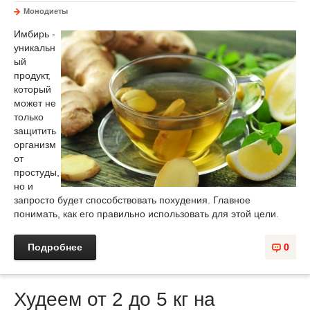
Монодиеты
Имбирь ‑
уникальн
ый
продукт,
который
может не
только
защитить
организм
от
простуды,
но и
запросто будет способствовать похудения. Главное
понимать, как его правильно использовать для этой цели.
Подробнее
0
Худеем от 2 до 5 кг на