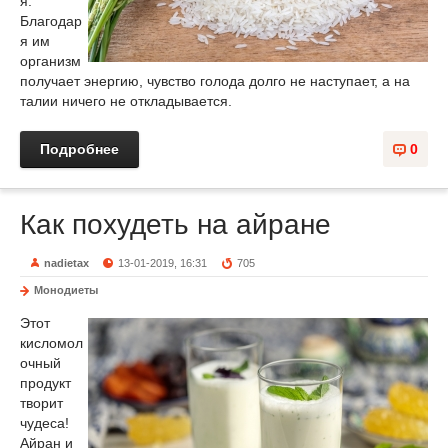
я.
Благодар
я им
организм
получает энергию, чувство голода долго не наступает, а на
талии ничего не откладывается.
Подробнее
0
Как похудеть на айране
nadietax
13-01-2019, 16:31
705
Монодиеты
Этот
кисломол
очный
продукт
творит
чудеса!
Айран и