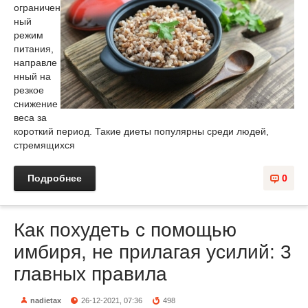
ограничен
ный
режим
питания,
направле
нный на
резкое
снижение
веса за
короткий период. Такие диеты популярны среди людей,
стремящихся
Подробнее
0
Как похудеть с помощью
имбиря, не прилагая усилий: 3
главных правила
nadietax
26-12-2021, 07:36
498