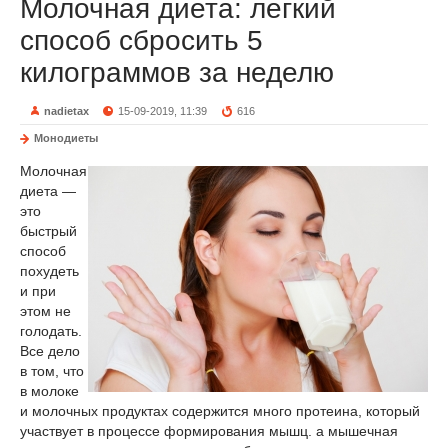
Молочная диета: легкий
способ сбросить 5
килограммов за неделю
nadietax
15-09-2019, 11:39
616
Монодиеты
Молочная
диета —
это
быстрый
способ
похудеть
и при
этом не
голодать.
Все дело
в том, что
в молоке
и молочных продуктах содержится много протеина, который
участвует в процессе формирования мышц. а мышечная