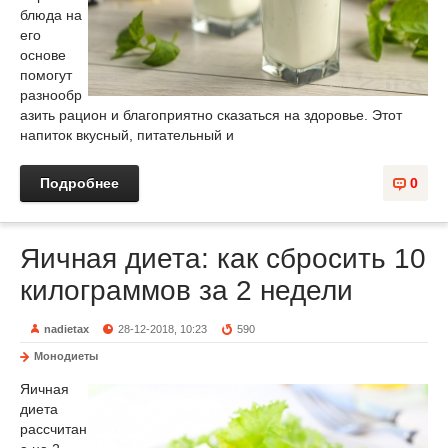
блюда на
его
основе
помогут
разнообр
азить рацион и благоприятно сказаться на здоровье. Этот
напиток вкусный, питательный и
Подробнее
0
Яичная диета: как сбросить 10
килограммов за 2 недели
nadietax
28-12-2018, 10:23
590
Монодиеты
Яичная
диета
рассчитан