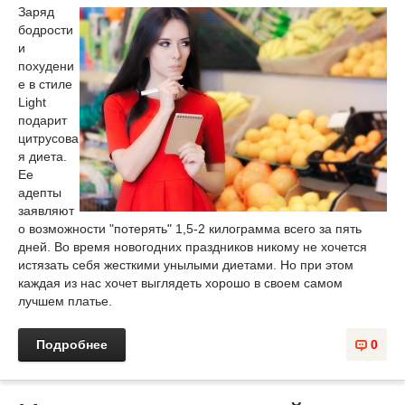
Заряд
бодрости
и
похудени
е в стиле
Light
подарит
цитрусова
я диета.
Ее
адепты
заявляют
о возможности "потерять" 1,5-2 килограмма всего за пять
дней. Во время новогодних праздников никому не хочется
истязать себя жесткими унылыми диетами. Но при этом
каждая из нас хочет выглядеть хорошо в своем самом
лучшем платье.
Подробнее
0