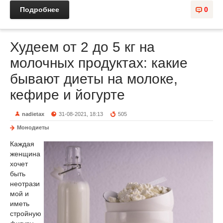
Подробнее
0
Худеем от 2 до 5 кг на
молочных продуктах: какие
бывают диеты на молоке,
кефире и йогурте
nadietax
31-08-2021, 18:13
505
Монодиеты
Каждая
женщина
хочет
быть
неотрази
мой и
иметь
стройную