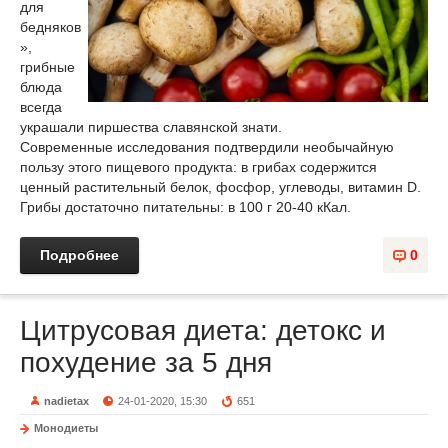
для
бедняков
»,
грибные
блюда
всегда
украшали пиршества славянской знати.
Современные исследования подтвердили необычайную
пользу этого пищевого продукта: в грибах содержится
ценный растительный белок, фосфор, углеводы, витамин D.
Грибы достаточно питательны: в 100 г 20-40 кКал.
Подробнее
0
Цитрусовая диета: детокс и
похудение за 5 дня
nadietax
24-01-2020, 15:30
651
Монодиеты