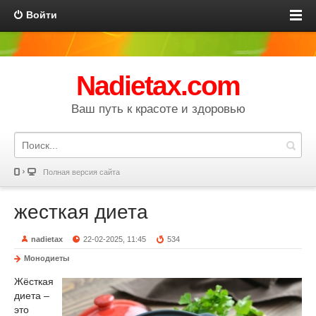
Войти
Nadietax.com
Ваш путь к красоте и здоровью
Полная версия сайта
жесткая диета
nadietax
22-02-2025, 11:45
534
Монодиеты
Жёсткая
диета –
это