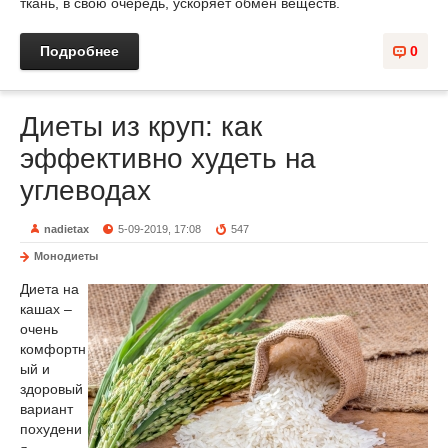
ткань, в свою очередь, ускоряет обмен веществ.
Подробнее
0
Диеты из круп: как
эффективно худеть на
углеводах
nadietax
5-09-2019, 17:08
547
Монодиеты
Диета на
кашах –
очень
комфортн
ый и
здоровый
вариант
похудени