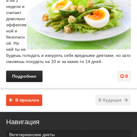
а на 2
недели и
считает
довольно
эффектив
ной и
безопасн
ой. На
ней ты не
будешь голодать и изнурять себя вредными диетами, но зато
сможешь похудеть на 10 кг за какие-то 14 дней.
Подробнее
0
В прошлое
В будущее
Навигация
Вегетарианские диеты