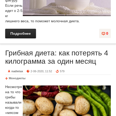
фигуру.
Если речь
идет о 2-5
кг
лишнего веса, то поможет молочная диета.
Подробнее
0
Грибная диета: как потерять 4
килограмма за один месяц
nadietax
2-06-2020, 11:52
579
Монодиеты
Несмотря
на то что
грибы
называли
когда-то
«мясом