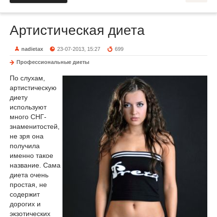
Артистическая диета
nadietax
23-07-2013, 15:27
699
Профессиональные диеты
По слухам,
артистическую
диету
используют
много СНГ-
знаменитостей,
не зря она
получила
именно такое
название. Сама
диета очень
простая, не
содержит
дорогих и
экзотических