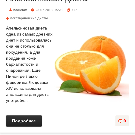
nadietax
23-07-2013, 15:28
717
вегетарианские диеты
Апельсиновая диета
одна из самых древних
диет и использовалась
она не столько для
похудения, а для
придания коже
бархатистости и
очарования. Еще
Нинон де Лакло
фаворитка Людовика
XIV использовала
апельсины для диеты,
употребл...
Подробнее
0