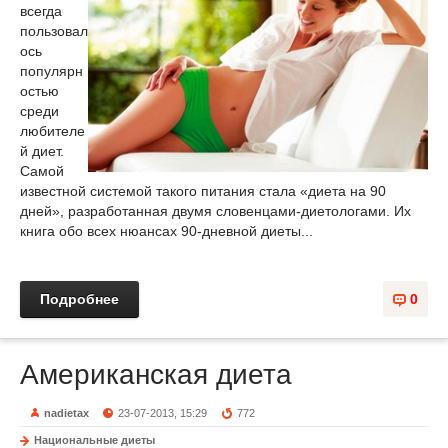
всегда
пользовал
ось
популярн
остью
среди
любителе
й диет.
Самой
известной системой такого питания стала «диета на 90
дней», разработанная двумя словенцами-диетологами. Их
книга обо всех нюансах 90-дневной диеты...
Подробнее
0
Американская диета
nadietax
23-07-2013, 15:29
772
Национальные диеты