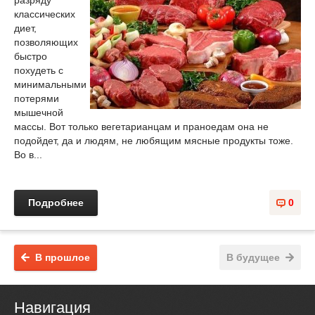
разряду
классических
диет,
позволяющих
быстро
похудеть с
минимальными
потерями
мышечной
массы. Вот только вегетарианцам и праноедам она не
подойдет, да и людям, не любящим мясные продукты тоже.
Во в...
Подробнее
0
В прошлое
В будущее
Навигация