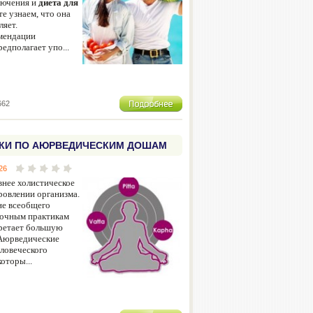
лючения и
диета для
те узнаем, что она
ляет.
мендации
едполагает упо...
662
КИ ПО АЮРВЕДИЧЕСКИМ ДОШАМ
26
внее холистическое
ровлении организма.
не всеобщего
точным практикам
ретает большую
 Аюрведические
ловеческого
оторы...