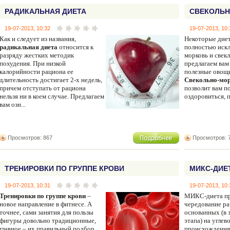
РАДИКАЛЬНАЯ ДИЕТА
СВЕКОЛЬН
19-07-2013, 10:32
19-07-2013, 10:
Как и следует из названия,
Некоторые дие
радикальная диета
относится к
полностью искл
разряду жестких методик
морковь и свек
похудения. При низкой
предлагаем вам
калорийности рациона ее
полезные овощи
длительность достигает 2-х недель,
Свекольно-мор
причем отступать от рациона
позволит вам п
нельзя ни в коем случае. Предлагаем
оздоровиться, п
вам озн...
Просмотров: 867
Просмотров: 
ТРЕНИРОВКИ ПО ГРУППЕ КРОВИ
МИКС-ДИЕ
19-07-2013, 10:31
19-07-2013, 10:
Тренировки по группе крови
–
МИКС-диета пр
новое направление в фитнесе. А
чередование ра
точнее, сами занятия для пользы
основанных (в 
фигуры довольно традиционные,
этапа) на углев
главное – их правильный подбор.
происхождения 