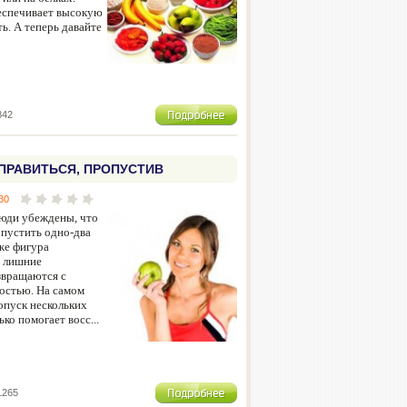
еспечивает высокую
ь. А теперь давайте
842
ОПРАВИТЬСЯ, ПРОПУСТИВ
30
юди убеждены, что
пустить одно-два
уже фигура
а лишние
звращаются с
остью. На самом
ропуск нескольких
ко помогает восс...
1265