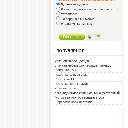
Лучшая из лучших
Хорошо, но нет предела совершенству
Устраивает
Не обращаю внимания
Я завидую худышкам
ПОПУЛЯРНОЕ
уличная мебель для дачи
уличная мебель для террасы премиум
металл белая
Plonq Plus 1500
накрутка голосов в вк
Раскрутка ТТ
накрутка тик ток лайков
ютуб накрутка
стол ninja brafab коричневый искусственный
ротанг
Мотор вентилятора конденсатора
Обработка кромки стекла