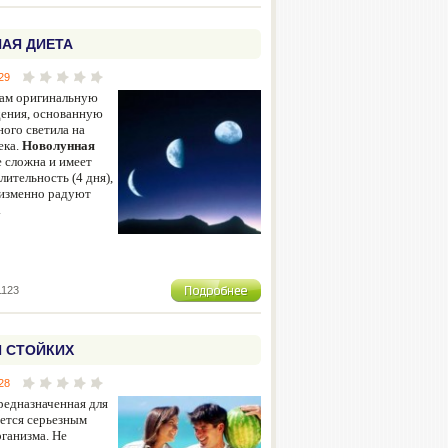
АЯ ДИЕТА
29
вам оригинальную
дения, основанную
ного светила на
ека.
Новолунная
 сложна и имеет
ительность (4 дня),
еизменно радуют
.
1123
Я СТОЙКИХ
28
редназначенная для
яется серьезным
рганизма. Не