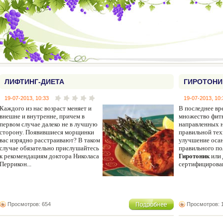
ЛИФТИНГ-ДИЕТА
ГИРОТОНИ
19-07-2013, 10:33
19-07-2013, 10:
Каждого из нас возраст меняет и
В последнее вр
внешне и внутренне, причем в
множество фитн
первом случае далеко не в лучшую
направленных 
сторону. Появившиеся морщинки
правильной тех
вас изрядно расстраивают? В таком
улучшение осан
случае обязательно прислушайтесь
правильного по
к рекомендациям доктора Николаса
Гиротоник
или 
Перрикон...
сертифицирован
Просмотров: 654
Просмотров: 