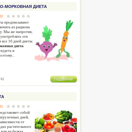
О-МОРКОВНАЯ ДИЕТА
32
ты предписывают
ючить из рациона
лу. Мы же напротив,
 употреблять эти
 все 10 дней диеты.
ковная диета
охудеть и
оэтому...
742
ТА
31
едставляет собой
згрузочных дней,
зависимости от
одах растительного
или на белках.