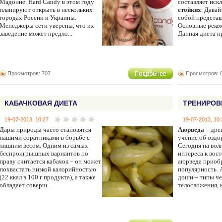
Мадонне. Hard Candy в этом году
составляет иск
планируют открыть в нескольких
стойких
. Давай
городах России и Украины.
собой представ
Менеджеры сети уверены, что их
Основные реко
заведение может предло...
Данная диета пр
Просмотров: 707
Просмотров: 
КАБАЧКОВАЯ ДИЕТА
ТРЕНИРОВ
19-07-2013, 10:27
19-07-2013, 10:
Дары природы часто становятся
Аюрведа
– дре
нашими соратниками в борьбе с
учение об оздо
лишним весом. Одним из самых
Сегодня на вол
беспроигрышных вариантов по
интереса к вос
праву считается кабачок – он может
аюрведа приоб
похвастать низкой калорийностью
популярность.
(22 ккал в 100 г продукта), а также
доши – типы че
обладает соверш...
телосложения, к