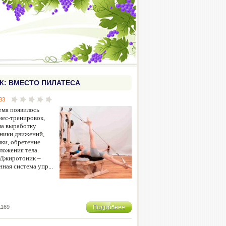
К: ВМЕСТО ПИЛАТЕСА
33
емя появилось
ес-тренировок,
на выработку
ники движений,
ки, обретение
ложения тела.
Джиротоник –
ная система упр...
1169