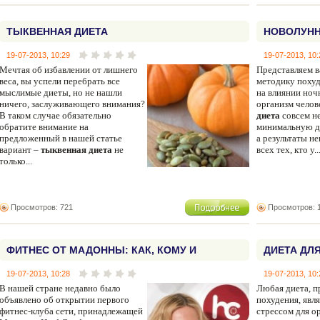
ТЫКВЕННАЯ ДИЕТА
НОВОЛУНН
19-07-2013, 10:29
19-07-2013, 10:
Мечтая об избавлении от лишнего
Представляем 
веса, вы успели перебрать все
методику поху
мыслимые диеты, но не нашли
на влиянии ноч
ничего, заслуживающего внимания?
организм челов
В таком случае обязательно
диета
совсем не
обратите внимание на
минимальную дл
предложенный в нашей статье
а результаты н
вариант –
тыквенная диета
не
всех тех, кто у..
только...
Просмотров: 721
Просмотров: 
ФИТНЕС ОТ МАДОННЫ: КАК, КОМУ И
ДИЕТА ДЛ
ПОЧЕМУ
19-07-2013, 10:28
19-07-2013, 10:
В нашей стране недавно было
Любая диета, п
объявлено об открытии первого
похудения, явл
фитнес-клуба сети, принадлежащей
стрессом для о