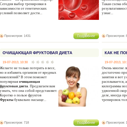
Сегодня выбор тренировки в
Такая схема об
зависимости от генетических
результативност
условий позволяет дости...
узнае...
Просмотров: 1431
Просмотров: 
ОЧИЩАЮЩАЯ ФРУКТОВАЯ ДИЕТА
КАК НЕ П
ФИТНЕС?
19-07-2013, 10:30
19-07-2013, 10:
Желаете не только потерять в весе,
Очень многие л
но и избавить организм от вредных
достаточно про
накоплений? В этом поможет
занятия и вот 
популярная
очищающая
расплывается, 
фруктовая диета
. Предлагаем вам
килограммы во
узнать, что она собой представляет.
удвоенной скор
Коротко о пользе фруктов
деле, иногда п
Фрукты
буквально насыще...
тренировок толь
Просмотров: 718
Просмотров: 