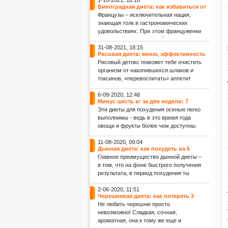
1-10-2021, 10:18
Виноградная диета: как избавиться от
2 кг лишнего веса всего за 4 дня
Французы – исключительная нация,
знающая толк в гастрономических
удовольствиях. При этом француженки
считаются самыми стройными
женщинами в мире. Поэтому не
31-08-2021, 18:15
Рисовая диета: меню, эффективность
удивляет, что именно во Франции
и польза для женского здоровья
Рисовый детокс поможет тебе очистить
придумали диету для похудения,
организм от накопившихся шлаков и
включающую такое изысканное и
токсинов, «перевоспитать» аппетит
весьма калорийное лакомство, как
(тяга к вредным продуктам постепенно
виноград.
уйдет), а также обрести фигуру своей
6-09-2020, 12:48
Минус шесть кг за две недели: 7
мечты! Данная рисовая диета
эффективных диет осени для фигуры
Эти диеты для похудения осенью легко
рассчитана на 36 дней: 4 этапа по 9
и укрепления иммунитета
выполнимы - ведь в это время года
дней каждый.
овощи и фрукты более чем доступны.
Капустная диета: минус 2 кг за 3 дня
11-08-2020, 09:04
Дынная диета: как похудеть на 6
килограммов за 7 дней
Главное преимущество дынной диеты –
в том, что на фоне быстрого получения
результата, в период похудения ты
совсем не будешь испытывать голод.
Ведь дыня отлично насыщает.
2-06-2020, 11:51
Черешневая диета: как потерять 3
Кроме того, после дынной диеты ты
килограмма всего лишь за 7 дней
Не любить черешню просто
отметишь заметное улучшение
невозможно! Сладкая, сочная,
упругости кожи и уменьшение
ароматная, она к тому же еще и
целлюлита.