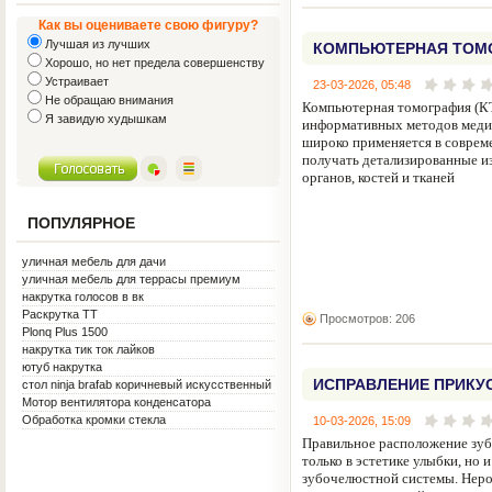
Как вы оцениваете свою фигуру?
Лучшая из лучших
КОМПЬЮТЕРНАЯ ТОМ
Хорошо, но нет предела совершенству
Устраивает
23-03-2026, 05:48
Не обращаю внимания
Компьютерная томография (КТ
Я завидую худышкам
информативных методов меди
широко применяется в соврем
получать детализированные и
органов, костей и тканей
ПОПУЛЯРНОЕ
уличная мебель для дачи
уличная мебель для террасы премиум
металл белая
накрутка голосов в вк
Раскрутка ТТ
Просмотров: 206
Plonq Plus 1500
накрутка тик ток лайков
ютуб накрутка
ИСПРАВЛЕНИЕ ПРИКУС
стол ninja brafab коричневый искусственный
ротанг
Мотор вентилятора конденсатора
НАЧИНАЕТСЯ ОРТОДО
Обработка кромки стекла
10-03-2026, 15:09
Правильное расположение зуб
только в эстетике улыбки, но и
зубочелюстной системы. Неро