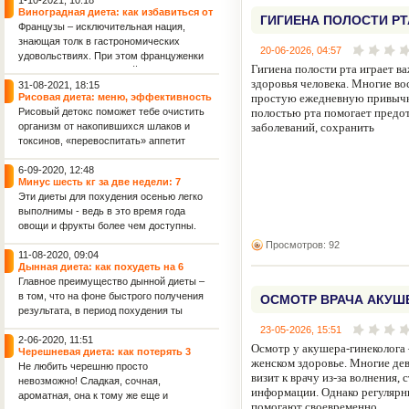
1-10-2021, 10:18
Виноградная диета: как избавиться от
ГИГИЕНА ПОЛОСТИ РТ
2 кг лишнего веса всего за 4 дня
Французы – исключительная нация,
знающая толк в гастрономических
20-06-2026, 04:57
удовольствиях. При этом француженки
Гигиена полости рта играет 
считаются самыми стройными
здоровья человека. Многие во
женщинами в мире. Поэтому не
31-08-2021, 18:15
Рисовая диета: меню, эффективность
простую ежедневную привычку
удивляет, что именно во Франции
и польза для женского здоровья
Рисовый детокс поможет тебе очистить
полостью рта помогает предо
придумали диету для похудения,
организм от накопившихся шлаков и
заболеваний, сохранить
включающую такое изысканное и
токсинов, «перевоспитать» аппетит
весьма калорийное лакомство, как
(тяга к вредным продуктам постепенно
виноград.
уйдет), а также обрести фигуру своей
6-09-2020, 12:48
Минус шесть кг за две недели: 7
мечты! Данная рисовая диета
эффективных диет осени для фигуры
Эти диеты для похудения осенью легко
рассчитана на 36 дней: 4 этапа по 9
и укрепления иммунитета
выполнимы - ведь в это время года
дней каждый.
овощи и фрукты более чем доступны.
Капустная диета: минус 2 кг за 3 дня
Просмотров: 92
11-08-2020, 09:04
Дынная диета: как похудеть на 6
килограммов за 7 дней
Главное преимущество дынной диеты –
в том, что на фоне быстрого получения
ОСМОТР ВРАЧА АКУШ
результата, в период похудения ты
совсем не будешь испытывать голод.
23-05-2026, 15:51
Ведь дыня отлично насыщает.
2-06-2020, 11:51
Осмотр у акушера-гинеколога 
Черешневая диета: как потерять 3
Кроме того, после дынной диеты ты
женском здоровье. Многие д
килограмма всего лишь за 7 дней
Не любить черешню просто
отметишь заметное улучшение
визит к врачу из-за волнения, 
невозможно! Сладкая, сочная,
упругости кожи и уменьшение
информации. Однако регуляр
ароматная, она к тому же еще и
целлюлита.
помогают своевременно