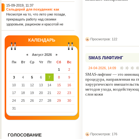
невероятно полезна. Не зря черешню
издавна называют ягодой молодости.
15-09-2019, 11:37
Сельдерей для похудения: как
сбросить вес с помощью этого
Несмотря на то, что лето уже позади,
полезного овоща
прекращать работу над своими
здоровьем, рационом и красотой не
стоит. Сегодня, к примеру, мы
подскажем тебе, чем полезен
сельдерей и как можно использовать
Просмотров: 122
КАЛЕНДАРЬ
его для похудения.
«
Август 2026
»
SMAS ЛИФТИНГ
Пн
Вт
Ср
Чт
Пт
Сб
Вс
24-04-2026, 14:09
1
2
SMAS-лифтинг — это инновац
3
4
5
6
7
8
9
процедура, направленная на г
хирургического вмешательств
10
11
12
13
14
15
16
методов ухода, воздействующ
17
18
19
20
21
22
23
слои кожи
24
25
26
27
28
29
30
31
Просмотров: 176
ГОЛОСОВАНИЕ