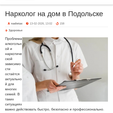
Нарколог на дом в Подольске
nadietax
13-02-2026, 13:02
158
Здоровье
Проблема
алкогольн
ой и
наркотиче
ской
зависимо
сти
остаётся
актуально
й для
многих
семей. В
таких
ситуациях
важно действовать быстро, безопасно и профессионально.