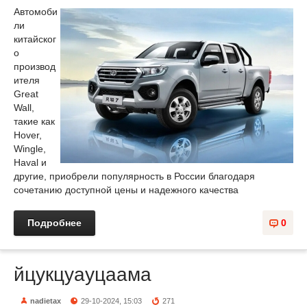
Автомоби
ли
китайског
о
производ
ителя
Great
Wall,
такие как
Hover,
Wingle,
Haval и
другие, приобрели популярность в России благодаря
сочетанию доступной цены и надежного качества
Подробнее
0
йцукцуауцаама
nadietax
29-10-2024, 15:03
271