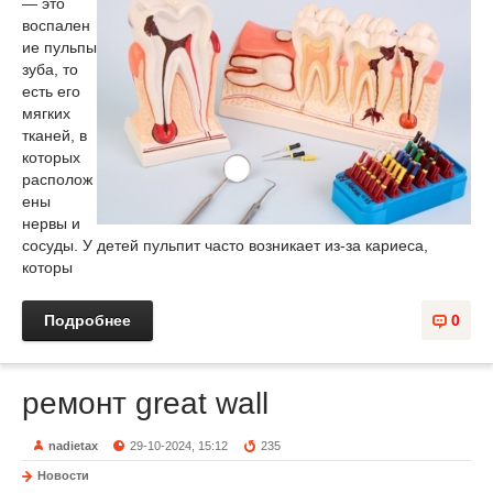
— это
воспален
ие пульпы
зуба, то
есть его
мягких
тканей, в
которых
располож
ены
нервы и
сосуды. У детей пульпит часто возникает из-за кариеса,
которы
Подробнее
0
ремонт great wall
nadietax
29-10-2024, 15:12
235
Новости