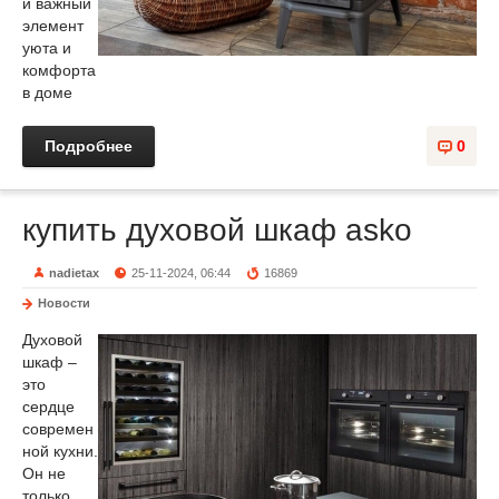
и важный
элемент
уюта и
комфорта
в доме
Подробнее
0
купить духовой шкаф asko
nadietax
25-11-2024, 06:44
16869
Новости
Духовой
шкаф –
это
сердце
современ
ной кухни.
Он не
только