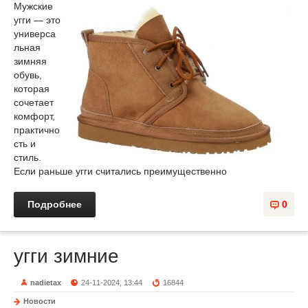
Мужские
угги — это
универса
льная
зимняя
обувь,
которая
сочетает
комфорт,
практично
сть и
стиль.
Если раньше угги считались преимущественно
Подробнее
0
угги зимние
nadietax
24-11-2024, 13:44
16844
Новости