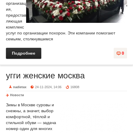
организац
ия,
предостав
ляющая
комплекс
услуг по организации похорон. Эти компании помогают
семьям, столкнувшимся
Подробнее
0
угги женские москва
nadietax
24-11-2024, 14:06
16808
Новости
Зимы в Москве суровы и
снежны, а значит, выбор
комфортной, тёплой и
стильной обуви — задача
номер один для многих