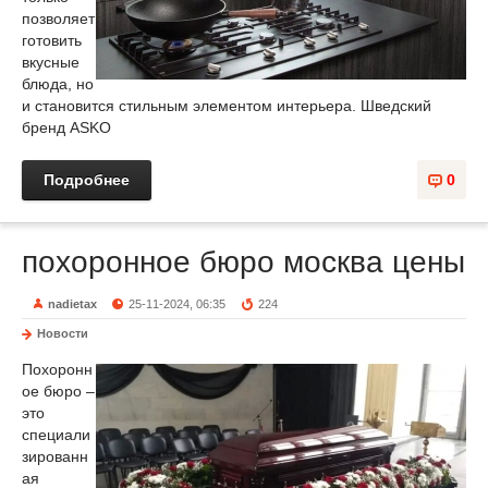
позволяет
готовить
вкусные
блюда, но
и становится стильным элементом интерьера. Шведский
бренд ASKO
Подробнее
0
похоронное бюро москва цены
nadietax
25-11-2024, 06:35
224
Новости
Похоронн
ое бюро –
это
специали
зированн
ая