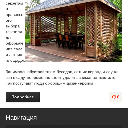
секретам
и
правильн
ого
выбора
текстиля
для
оформле
ния сада
и летних
площадок
.
Занимаясь обустройством беседок, летних веранд и лаунж-
зон в саду, непременно стоит уделить внимание текстилю.
Так поступают люди с хорошим дизайнерским
Подробнее
0
Навигация