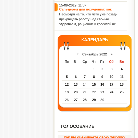
невероятно полезна. Не зря черешню
издавна называют ягодой молодости.
15-09-2019, 11:37
Сельдерей для похудения: как
сбросить вес с помощью этого
Несмотря на то, что лето уже позади,
полезного овоща
прекращать работу над своими
здоровьем, рационом и красотой не
стоит. Сегодня, к примеру, мы
подскажем тебе, чем полезен
сельдерей и как можно использовать
КАЛЕНДАРЬ
его для похудения.
«
Сентябрь 2022
»
Пн
Вт
Ср
Чт
Пт
Сб
Вс
1
2
3
4
5
6
7
8
9
10
11
12
13
14
15
16
17
18
19
20
21
22
23
24
25
26
27
28
29
30
ГОЛОСОВАНИЕ
Как вы оцениваете свою фигуру?