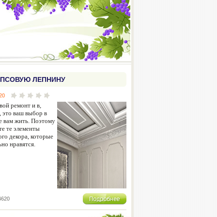
ИПСОВУЮ ЛЕПНИНУ
20
вой ремонт и в,
, это ваш выбор в
е вам жить. Поэтому
те те элементы
ого декора, которые
ьно нравятся.
4620