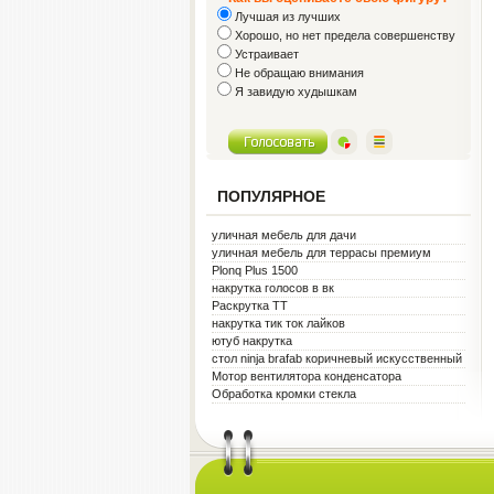
Лучшая из лучших
Хорошо, но нет предела совершенству
Устраивает
Не обращаю внимания
Я завидую худышкам
ПОПУЛЯРНОЕ
уличная мебель для дачи
уличная мебель для террасы премиум
металл белая
Plonq Plus 1500
накрутка голосов в вк
Раскрутка ТТ
накрутка тик ток лайков
ютуб накрутка
стол ninja brafab коричневый искусственный
ротанг
Мотор вентилятора конденсатора
Обработка кромки стекла