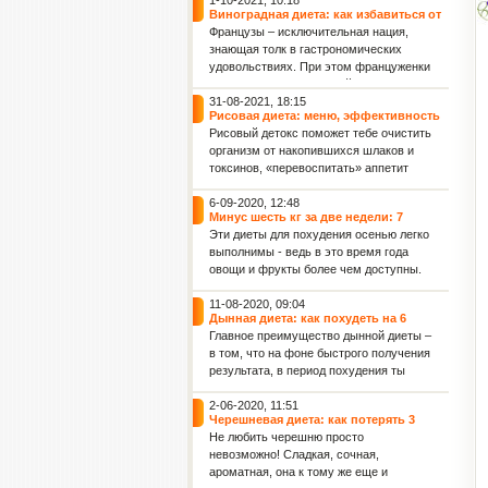
1-10-2021, 10:18
Виноградная диета: как избавиться от
2 кг лишнего веса всего за 4 дня
Французы – исключительная нация,
знающая толк в гастрономических
удовольствиях. При этом француженки
считаются самыми стройными
женщинами в мире. Поэтому не
31-08-2021, 18:15
Рисовая диета: меню, эффективность
удивляет, что именно во Франции
и польза для женского здоровья
Рисовый детокс поможет тебе очистить
придумали диету для похудения,
организм от накопившихся шлаков и
включающую такое изысканное и
токсинов, «перевоспитать» аппетит
весьма калорийное лакомство, как
(тяга к вредным продуктам постепенно
виноград.
уйдет), а также обрести фигуру своей
6-09-2020, 12:48
Минус шесть кг за две недели: 7
мечты! Данная рисовая диета
эффективных диет осени для фигуры
Эти диеты для похудения осенью легко
рассчитана на 36 дней: 4 этапа по 9
и укрепления иммунитета
выполнимы - ведь в это время года
дней каждый.
овощи и фрукты более чем доступны.
Капустная диета: минус 2 кг за 3 дня
11-08-2020, 09:04
Дынная диета: как похудеть на 6
килограммов за 7 дней
Главное преимущество дынной диеты –
в том, что на фоне быстрого получения
результата, в период похудения ты
совсем не будешь испытывать голод.
Ведь дыня отлично насыщает.
2-06-2020, 11:51
Черешневая диета: как потерять 3
Кроме того, после дынной диеты ты
килограмма всего лишь за 7 дней
Не любить черешню просто
отметишь заметное улучшение
невозможно! Сладкая, сочная,
упругости кожи и уменьшение
ароматная, она к тому же еще и
целлюлита.