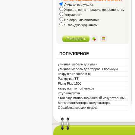
Лучшая из лучших
Хорошо, но нет предела совершенству
Устраивает
Не обращаю внимания
Я завидую худышкам
ПОПУЛЯРНОЕ
уличная мебель для дачи
уличная мебель для террасы премиум
металл белая
накрутка голосов в вк
Раскрутка ТТ
Plonq Plus 1500
накрутка тик ток лайков
ютуб накрутка
стол ninja brafab коричневый искусственный
ротанг
Мотор вентилятора конденсатора
Обработка кромки стекла