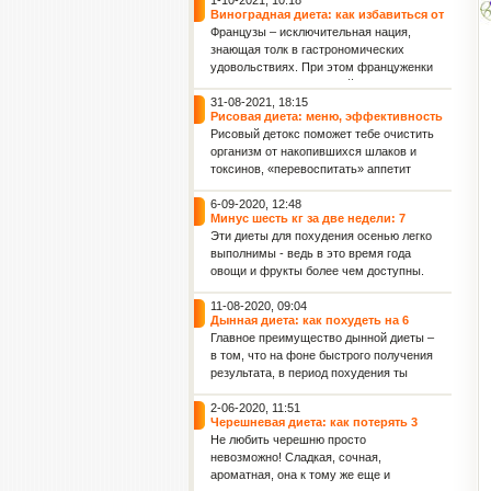
1-10-2021, 10:18
Виноградная диета: как избавиться от
2 кг лишнего веса всего за 4 дня
Французы – исключительная нация,
знающая толк в гастрономических
удовольствиях. При этом француженки
считаются самыми стройными
женщинами в мире. Поэтому не
31-08-2021, 18:15
Рисовая диета: меню, эффективность
удивляет, что именно во Франции
и польза для женского здоровья
Рисовый детокс поможет тебе очистить
придумали диету для похудения,
организм от накопившихся шлаков и
включающую такое изысканное и
токсинов, «перевоспитать» аппетит
весьма калорийное лакомство, как
(тяга к вредным продуктам постепенно
виноград.
уйдет), а также обрести фигуру своей
6-09-2020, 12:48
Минус шесть кг за две недели: 7
мечты! Данная рисовая диета
эффективных диет осени для фигуры
Эти диеты для похудения осенью легко
рассчитана на 36 дней: 4 этапа по 9
и укрепления иммунитета
выполнимы - ведь в это время года
дней каждый.
овощи и фрукты более чем доступны.
Капустная диета: минус 2 кг за 3 дня
11-08-2020, 09:04
Дынная диета: как похудеть на 6
килограммов за 7 дней
Главное преимущество дынной диеты –
в том, что на фоне быстрого получения
результата, в период похудения ты
совсем не будешь испытывать голод.
Ведь дыня отлично насыщает.
2-06-2020, 11:51
Черешневая диета: как потерять 3
Кроме того, после дынной диеты ты
килограмма всего лишь за 7 дней
Не любить черешню просто
отметишь заметное улучшение
невозможно! Сладкая, сочная,
упругости кожи и уменьшение
ароматная, она к тому же еще и
целлюлита.