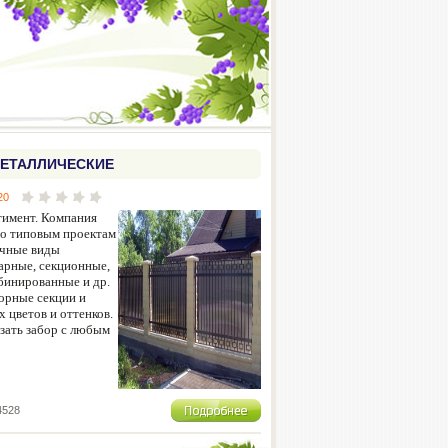
ЕТАЛЛИЧЕСКИЕ
20
тимент. Компания
по типовым проектам
личные виды
арные, секционные,
бинированные и др.
орные секции и
х цветов и оттенков.
зать забор с любым
4528