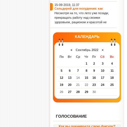
невероятно полезна. Не зря черешню
издавна называют ягодой молодости.
15-09-2019, 11:37
Сельдерей для похудения: как
сбросить вес с помощью этого
Несмотря на то, что лето уже позади,
полезного овоща
прекращать работу над своими
здоровьем, рационом и красотой не
стоит. Сегодня, к примеру, мы
подскажем тебе, чем полезен
сельдерей и как можно использовать
КАЛЕНДАРЬ
его для похудения.
«
Сентябрь 2022
»
Пн
Вт
Ср
Чт
Пт
Сб
Вс
1
2
3
4
5
6
7
8
9
10
11
12
13
14
15
16
17
18
19
20
21
22
23
24
25
26
27
28
29
30
ГОЛОСОВАНИЕ
Как вы оцениваете свою фигуру?