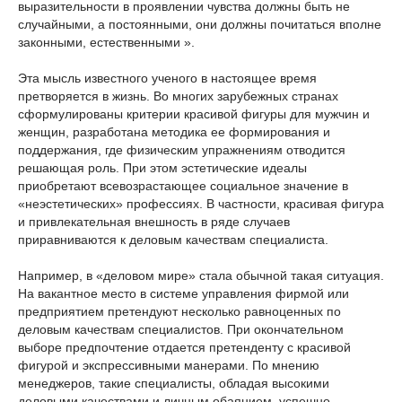
выразительности в проявлении чувства должны быть не
случайными, а постоянными, они должны почитаться вполне
законными, естественными ».
Эта мысль известного ученого в настоящее время
претворяется в жизнь. Во многих зарубежных странах
сформулированы критерии красивой фигуры для мужчин и
женщин, разработана методика ее формирования и
поддержания, где физическим упражнениям отводится
решающая роль. При этом эстетические идеалы
приобретают всевозрастающее социальное значение в
«неэстетических» профессиях. В частности, красивая фигура
и привлекательная внешность в ряде случаев
приравниваются к деловым качествам специалиста.
Например, в «деловом мире» стала обычной такая ситуация.
На вакантное место в системе управления фирмой или
предприятием претендуют несколько равноценных по
деловым качествам специалистов. При окончательном
выборе предпочтение отдается претенденту с красивой
фигурой и экспрессивными манерами. По мнению
менеджеров, такие специалисты, обладая высокими
деловыми качествами и личным обаянием, успешно