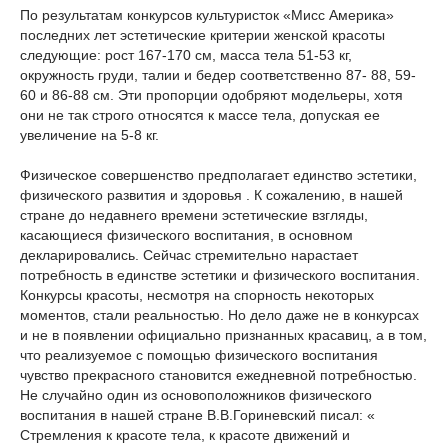
По результатам конкурсов культуристок «Мисс Америка»
последних лет эстетические критерии женской красоты
следующие: рост 167-170 см, масса тела 51-53 кг,
окружность груди, талии и бедер соответственно 87- 88, 59-
60 и 86-88 см. Эти пропорции одобряют модельеры, хотя
они не так строго относятся к массе тела, допуская ее
увеличение на 5-8 кг.
Физическое совершенство предполагает единство эстетики,
физического развития и здоровья . К сожалению, в нашей
стране до недавнего времени эстетические взгляды,
касающиеся физического воспитания, в основном
декларировались. Сейчас стремительно нарастает
потребность в единстве эстетики и физического воспитания.
Конкурсы красоты, несмотря на спорность некоторых
моментов, стали реальностью. Но дело даже не в конкурсах
и не в появлении официально признанных красавиц, а в том,
что реализуемое с помощью физического воспитания
чувство прекрасного становится ежедневной потребностью.
Не случайно один из основоположников физического
воспитания в нашей стране В.В.Гориневский писал: «
Стремления к красоте тела, к красоте движений и