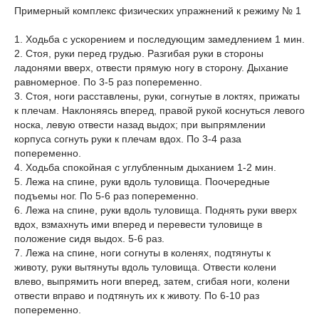
Примерный комплекс физических упражнений к режиму № 1
1. Ходьба с ускорением и последующим замедлением 1 мин.
2. Стоя, руки перед грудью. Разгибая руки в стороны
ладонями вверх, отвести прямую ногу в сторону. Дыхание
равномерное. По 3-5 раз попеременно.
3. Стоя, ноги расставлены, руки, согнутые в локтях, прижаты
к плечам. Наклоняясь вперед, правой рукой коснуться левого
носка, левую отвести назад выдох; при выпрямлении
корпуса согнуть руки к плечам вдох. По 3-4 раза
попеременно.
4. Ходьба спокойная с углубленным дыханием 1-2 мин.
5. Лежа на спине, руки вдоль туловища. Поочередные
подъемы ног. По 5-6 раз попеременно.
6. Лежа на спине, руки вдоль туловища. Поднять руки вверх
вдох, взмахнуть ими вперед и перевести туловище в
положение сидя выдох. 5-6 раз.
7. Лежа на спине, ноги согнуты в коленях, подтянуты к
животу, руки вытянуты вдоль туловища. Отвести колени
влево, выпрямить ноги вперед, затем, сгибая ноги, колени
отвести вправо и подтянуть их к животу. По 6-10 раз
попеременно.