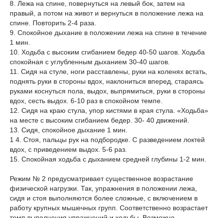
8. Лежа на спине, повернуться на левый бок, затем на
правый, а потом на живот и вернуться в положение лежа на
спине. Повторить 2-4 раза.
9. Спокойное дыхание в положении лежа на спине в течение
1 мин.
10. Ходьба с высоким сгибанием бедер 40-50 шагов. Ходьба
спокойная с углубленным дыханием 30-40 шагов.
11. Сидя на стуле, ноги расставлены, руки на коленях встать,
поднять руки в стороны вдох, наклониться вперед, стараясь
руками коснуться пола, выдох, выпрямиться, руки в стороны
вдох, сесть выдох. 6-10 раз в спокойном темпе.
12. Сидя на краю стула, упор кистями в края стула. «Ходьба»
на месте с высоким сгибанием бедер. 30- 40 движений.
13. Сидя, спокойное дыхание 1 мин.
1 4. Стоя, пальцы рук на подбородке. С разведением локтей
вдох, с приведением выдох. 5-6 раз.
15. Спокойная ходьба с дыханием средней глубины 1-2 мин.
Режим № 2 предусматривает существенное возрастание
физической нагрузки. Так, упражнения в положении лежа,
сидя и стоя выполняются более сложные, с включением в
работу крупных мышечных групп. Соответственно возрастает
темп выполнения упражнений и ходьбы. Возможно