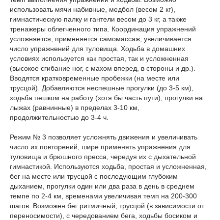
использовать мячи набивные, медбол (весом 2 кг),
гимнастическую палку и гантели весом до 3 кг, а также
тренажеры облегченного типа. Координация упражнений
усложняется, применяется самомассаж, увеличивается
число упражнений для туловища. Ходьба в домашних
условиях используется как простая, так и усложненная
(высокое сгибание ног, с махом вперед, в стороны и др.).
Вводятся кратковременные пробежки (на месте или
трусцой). Добавляются неспешные прогулки (до 3-5 км),
ходьба пешком на работу (хотя бы часть пути), прогулки на
лыжах (равнинные) в пределах 3-10 км,
продолжительностью до 3-4 ч.
Режим № 3 позволяет усложнять движения и увеличивать
число их повторений, шире применять упражнения для
туловища и брюшного пресса, чередуя их с дыхательной
гимнастикой. Используются ходьба, простая и усложненная,
бег на месте или трусцой с последующим глубоким
дыханием, прогулки один или два раза в день в среднем
темпе по 2-4 км, временами увеличивая темп на 200-300
шагов. Возможен бег ритмичный, трусцой (в зависимости от
переносимости), с чередованием бега, ходьбы босиком и