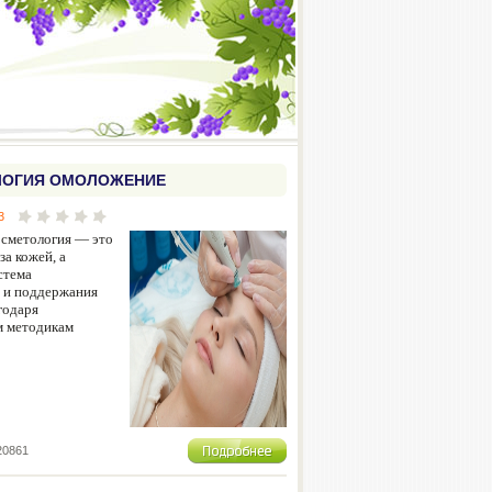
ЛОГИЯ ОМОЛОЖЕНИЕ
3
осметология — это
за кожей, а
стема
 и поддержания
годаря
 методикам
20861