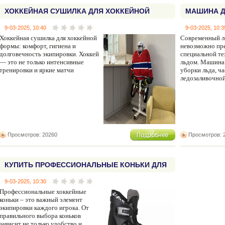
ХОККЕЙНАЯ СУШИЛКА ДЛЯ ХОККЕЙНОЙ
МАШИНА Д
ФОРМЫ
9-03-2025, 10:40
9-03-2025, 10:3
Хоккейная сушилка для хоккейной
Современный л
формы: комфорт, гигиена и
невозможно пре
долговечность экипировки. Хоккей
специальной те
— это не только интенсивные
льдом. Машина 
тренировки и яркие матчи
уборки льда, ч
ледозаливочно
Просмотров: 20260
Просмотров: 
КУПИТЬ ПРОФЕССИОНАЛЬНЫЕ КОНЬКИ ДЛЯ
ХОККЕЯ
9-03-2025, 10:30
Профессиональные хоккейные
коньки – это важный элемент
экипировки каждого игрока. От
правильного выбора коньков
зависит не только удобство и