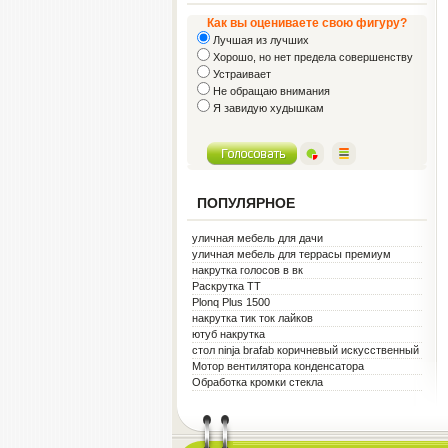
Как вы оцениваете свою фигуру?
Лучшая из лучших
Хорошо, но нет предела совершенству
Устраивает
Не обращаю внимания
Я завидую худышкам
ПОПУЛЯРНОЕ
уличная мебель для дачи
уличная мебель для террасы премиум
металл белая
накрутка голосов в вк
Раскрутка ТТ
Plonq Plus 1500
накрутка тик ток лайков
ютуб накрутка
стол ninja brafab коричневый искусственный
ротанг
Мотор вентилятора конденсатора
Обработка кромки стекла