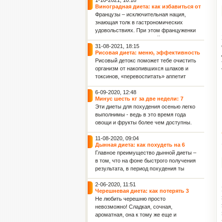
1-10-2021, 10:18
Виноградная диета: как избавиться от
2 кг лишнего веса всего за 4 дня
Французы – исключительная нация,
знающая толк в гастрономических
удовольствиях. При этом француженки
считаются самыми стройными
женщинами в мире. Поэтому не
31-08-2021, 18:15
Рисовая диета: меню, эффективность
удивляет, что именно во Франции
и польза для женского здоровья
Рисовый детокс поможет тебе очистить
придумали диету для похудения,
организм от накопившихся шлаков и
включающую такое изысканное и
токсинов, «перевоспитать» аппетит
весьма калорийное лакомство, как
(тяга к вредным продуктам постепенно
виноград.
уйдет), а также обрести фигуру своей
6-09-2020, 12:48
Минус шесть кг за две недели: 7
мечты! Данная рисовая диета
эффективных диет осени для фигуры
Эти диеты для похудения осенью легко
рассчитана на 36 дней: 4 этапа по 9
и укрепления иммунитета
выполнимы - ведь в это время года
дней каждый.
овощи и фрукты более чем доступны.
Капустная диета: минус 2 кг за 3 дня
11-08-2020, 09:04
Дынная диета: как похудеть на 6
килограммов за 7 дней
Главное преимущество дынной диеты –
в том, что на фоне быстрого получения
результата, в период похудения ты
совсем не будешь испытывать голод.
Ведь дыня отлично насыщает.
2-06-2020, 11:51
Черешневая диета: как потерять 3
Кроме того, после дынной диеты ты
килограмма всего лишь за 7 дней
Не любить черешню просто
отметишь заметное улучшение
невозможно! Сладкая, сочная,
упругости кожи и уменьшение
ароматная, она к тому же еще и
целлюлита.