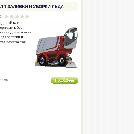
ЛЯ ЗАЛИВКИ И УБОРКИ ЛЬДА
5
едовый каток
дставить без
хники для ухода за
для заливки и
асто называемая
й
20236