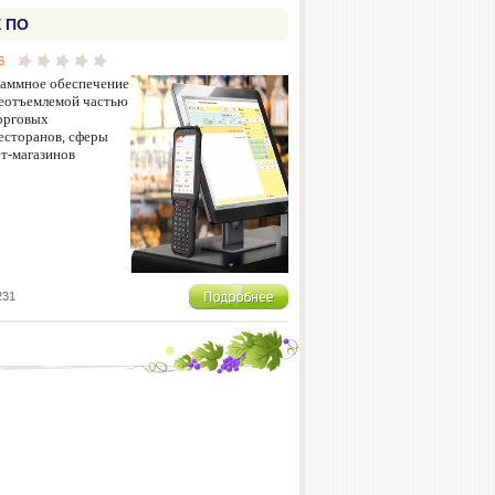
 ПО
6
раммное обеспечение
неотъемлемой частью
орговых
есторанов, сферы
ет-магазинов
231