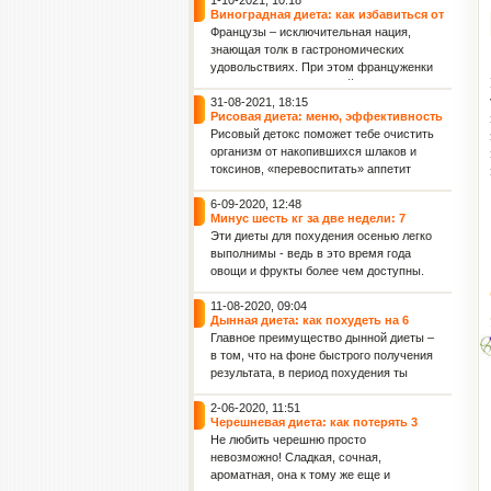
1-10-2021, 10:18
Виноградная диета: как избавиться от
2 кг лишнего веса всего за 4 дня
Французы – исключительная нация,
знающая толк в гастрономических
удовольствиях. При этом француженки
считаются самыми стройными
женщинами в мире. Поэтому не
31-08-2021, 18:15
Рисовая диета: меню, эффективность
удивляет, что именно во Франции
и польза для женского здоровья
Рисовый детокс поможет тебе очистить
придумали диету для похудения,
организм от накопившихся шлаков и
включающую такое изысканное и
токсинов, «перевоспитать» аппетит
весьма калорийное лакомство, как
(тяга к вредным продуктам постепенно
виноград.
уйдет), а также обрести фигуру своей
6-09-2020, 12:48
Минус шесть кг за две недели: 7
мечты! Данная рисовая диета
эффективных диет осени для фигуры
Эти диеты для похудения осенью легко
рассчитана на 36 дней: 4 этапа по 9
и укрепления иммунитета
выполнимы - ведь в это время года
дней каждый.
овощи и фрукты более чем доступны.
Капустная диета: минус 2 кг за 3 дня
11-08-2020, 09:04
Дынная диета: как похудеть на 6
килограммов за 7 дней
Главное преимущество дынной диеты –
в том, что на фоне быстрого получения
результата, в период похудения ты
совсем не будешь испытывать голод.
Ведь дыня отлично насыщает.
2-06-2020, 11:51
Черешневая диета: как потерять 3
Кроме того, после дынной диеты ты
килограмма всего лишь за 7 дней
Не любить черешню просто
отметишь заметное улучшение
невозможно! Сладкая, сочная,
упругости кожи и уменьшение
ароматная, она к тому же еще и
целлюлита.