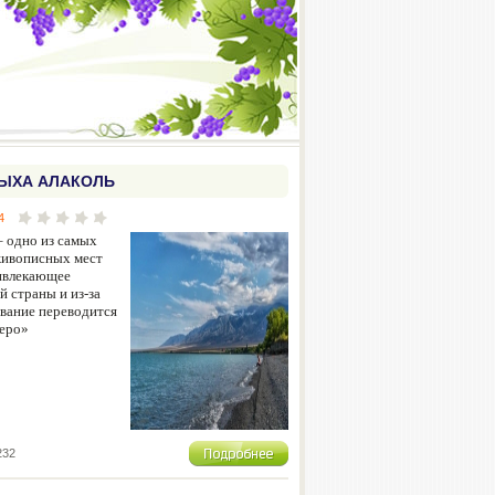
ЫХА АЛАКОЛЬ
4
– одно из самых
живописных мест
ривлекающее
й страны и из-за
звание переводится
зеро»
232