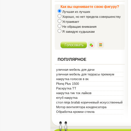
Как вы оцениваете свою фигуру?
Лучшая из лучших
Хорошо, но нет предела совершенству
Устраивает
Не обращаю внимания
Я завидую худышкам
ПОПУЛЯРНОЕ
уличная мебель для дачи
уличная мебель для террасы премиум
металл белая
накрутка голосов в вк
Plonq Plus 1500
Раскрутка ТТ
накрутка тик ток лайков
ютуб накрутка
стол ninja brafab коричневый искусственный
ротанг
Мотор вентилятора конденсатора
Обработка кромки стекла