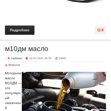
Подробнее
0
м10дм масло
nadietax
16-01-2025, 06:39
18992
Новости
Моторное
масло
М10ДМ —
это
популярн
ый
смазочны
й