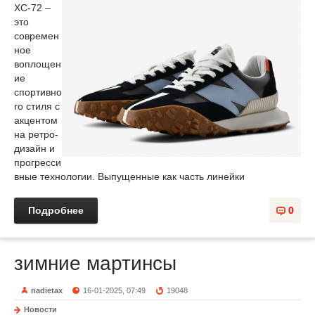
XC-72 –
это
современ
ное
воплощен
ие
спортивно
го стиля с
акцентом
на ретро-
дизайн и
прогресси
вные технологии. Выпущенные как часть линейки
Подробнее
0
зимние мартинсы
nadietax
16-01-2025, 07:49
19048
Новости