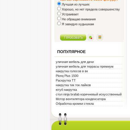
Лучшая из лучших
Хорошо, но нет предела совершенству
Устраивает
Не обращаю внимания
Я завидую худышкам
ПОПУЛЯРНОЕ
уличная мебель для дачи
уличная мебель для террасы премиум
металл белая
накрутка голосов в вк
Plonq Plus 1500
Раскрутка ТТ
накрутка тик ток лайков
ютуб накрутка
стол ninja brafab коричневый искусственный
ротанг
Мотор вентилятора конденсатора
Обработка кромки стекла