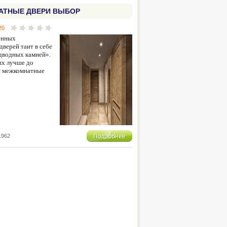
ТНЫЕ ДВЕРИ ВЫБОР
20
енных
верей таит в себе
дводных камней».
ых лучше до
я межкомнатные
1962