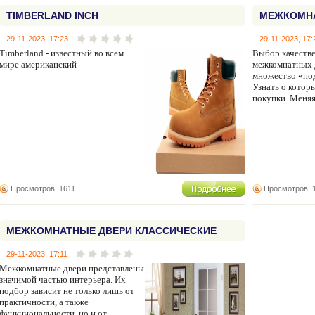
TIMBERLAND INCH
МЕЖКОМНА
29-11-2023, 17:23
29-11-2023, 17:
Timberland - известный во всем
Выбор качеств
мире американский
межкомнатных д
множество «по
Узнать о котор
покупки. Меня
Просмотров: 1611
Просмотров: 
МЕЖКОМНАТНЫЕ ДВЕРИ КЛАССИЧЕСКИЕ
МОСКВА
29-11-2023, 17:11
Межкомнатные двери представлены
значимой частью интерьера. Их
подбор зависит не только лишь от
практичности, а также
функциональности, но и от