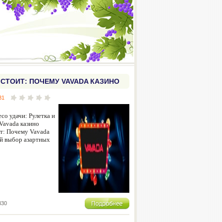
 СТОИТ: ПОЧЕМУ VAVADA КАЗИНО
ЫБОР АЗАРТНЫХ ИГР
31
со удачи: Рулетка и
 Vavada казино
ит: Почему Vavada
й выбор азартных
330