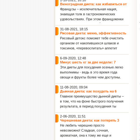
1-10-2021, 10:18
Виноградная диета: как избавиться от
2 кг лишнего веса всего за 4 дня
Французы – исключительная нация,
знающая толк в гастрономических
удовольствиях. При этом француженки
считаются самыми стройными
женщинами в мире. Поэтому не
31-08-2021, 18:15
Рисовая диета: меню, эффективность
удивляет, что именно во Франции
и польза для женского здоровья
Рисовый детокс поможет тебе очистить
придумали диету для похудения,
организм от накопившихся шлаков и
включающую такое изысканное и
токсинов, «перевоспитать» аппетит
весьма калорийное лакомство, как
(тяга к вредным продуктам постепенно
виноград.
уйдет), а также обрести фигуру своей
6-09-2020, 12:48
Минус шесть кг за две недели: 7
мечты! Данная рисовая диета
эффективных диет осени для фигуры
Эти диеты для похудения осенью легко
рассчитана на 36 дней: 4 этапа по 9
и укрепления иммунитета
выполнимы - ведь в это время года
дней каждый.
овощи и фрукты более чем доступны.
Капустная диета: минус 2 кг за 3 дня
11-08-2020, 09:04
Дынная диета: как похудеть на 6
килограммов за 7 дней
Главное преимущество дынной диеты –
в том, что на фоне быстрого получения
результата, в период похудения ты
совсем не будешь испытывать голод.
Ведь дыня отлично насыщает.
2-06-2020, 11:51
Черешневая диета: как потерять 3
Кроме того, после дынной диеты ты
килограмма всего лишь за 7 дней
Не любить черешню просто
отметишь заметное улучшение
невозможно! Сладкая, сочная,
упругости кожи и уменьшение
ароматная, она к тому же еще и
целлюлита.