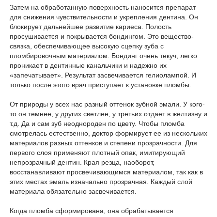
Затем на обработанную поверхность наносится препарат
для снижения чувствительности и укрепления дентина. Он
блокирует дальнейшее развитие кариеса. Полость
просушивается и покрывается бондингом. Это вещество-
связка, обеспечивающее высокую сцепку зуба с
пломбировочным материалом. Бондинг очень текуч, легко
проникает в дентинные канальчики и надежно их
«запечатывает». Результат засвечивается гелиолампой. И
только после этого врач приступает к установке пломбы.
От природы у всех нас разный оттенок зубной эмали. У кого-
то он темнее, у других светлее, у третьих отдает в желтизну и
т.д. Да и сам зуб неоднороден по цвету. Чтобы пломба
смотрелась естественно, доктор формирует ее из нескольких
материалов разных оттенков и степени прозрачности. Для
первого слоя применяют плотный опак, имитирующий
непрозрачный дентин. Края резца, наоборот,
восстанавливают просвечивающимся материалом, так как в
этих местах эмаль изначально прозрачная. Каждый слой
материала обязательно засвечивается.
Когда пломба сформирована, она обрабатывается