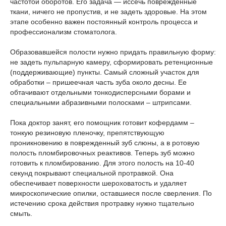
частотой оборотов. Его задача — иссечь поврежденные
ткани, ничего не пропустив, и не задеть здоровые. На этом
этапе особенно важен постоянный контроль процесса и
профессионализм стоматолога.
Образовавшейся полости нужно придать правильную форму:
не задеть пульпарную камеру, сформировать ретенционные
(поддерживающие) пункты. Самый сложный участок для
обработки – пришеечная часть зуба около десны. Ее
обтачивают отдельными тонкодисперсными борами и
специальными абразивными полосками – штрипсами.
Пока доктор занят, его помощник готовит кофердамм –
тонкую резиновую пленочку, препятствующую
проникновению в поврежденный зуб слюны, а в ротовую
полость пломбировочных реактивов. Теперь зуб можно
готовить к пломбированию. Для этого полость на 10-40
секунд покрывают специальной протравкой. Она
обеспечивает поверхности шероховатость и удаляет
микроскопические опилки, оставшиеся после сверления. По
истечению срока действия протравку нужно тщательно
смыть.