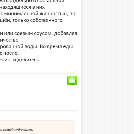
сть отдельно от остальной
 находящиеся в них
о с минимальной жирностью, по
щён, только собственного
и или соевым соусом, добавляя
ичестве.
ированной воды. Во время еды
с после.
ерин, и делитесь
 к данной публикации.