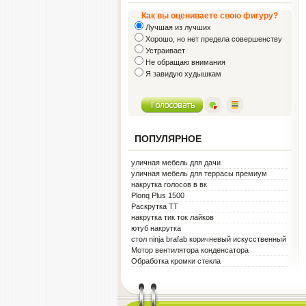
Как вы оцениваете свою фигуру?
Лучшая из лучших
Хорошо, но нет предела совершенству
Устраивает
Не обращаю внимания
Я завидую худышкам
ПОПУЛЯРНОЕ
уличная мебель для дачи
уличная мебель для террасы премиум
металл белая
накрутка голосов в вк
Plonq Plus 1500
Раскрутка ТТ
накрутка тик ток лайков
ютуб накрутка
стол ninja brafab коричневый искусственный
ротанг
Мотор вентилятора конденсатора
Обработка кромки стекла