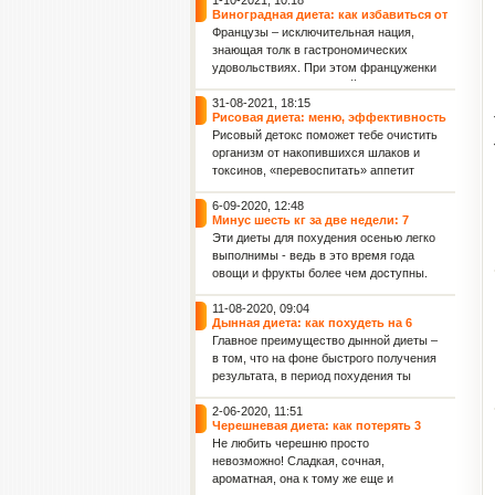
1-10-2021, 10:18
Виноградная диета: как избавиться от
2 кг лишнего веса всего за 4 дня
Французы – исключительная нация,
знающая толк в гастрономических
удовольствиях. При этом француженки
считаются самыми стройными
женщинами в мире. Поэтому не
31-08-2021, 18:15
Рисовая диета: меню, эффективность
удивляет, что именно во Франции
и польза для женского здоровья
Рисовый детокс поможет тебе очистить
придумали диету для похудения,
организм от накопившихся шлаков и
включающую такое изысканное и
токсинов, «перевоспитать» аппетит
весьма калорийное лакомство, как
(тяга к вредным продуктам постепенно
виноград.
уйдет), а также обрести фигуру своей
6-09-2020, 12:48
Минус шесть кг за две недели: 7
мечты! Данная рисовая диета
эффективных диет осени для фигуры
Эти диеты для похудения осенью легко
рассчитана на 36 дней: 4 этапа по 9
и укрепления иммунитета
выполнимы - ведь в это время года
дней каждый.
овощи и фрукты более чем доступны.
Капустная диета: минус 2 кг за 3 дня
11-08-2020, 09:04
Дынная диета: как похудеть на 6
килограммов за 7 дней
Главное преимущество дынной диеты –
в том, что на фоне быстрого получения
результата, в период похудения ты
совсем не будешь испытывать голод.
Ведь дыня отлично насыщает.
2-06-2020, 11:51
Черешневая диета: как потерять 3
Кроме того, после дынной диеты ты
килограмма всего лишь за 7 дней
Не любить черешню просто
отметишь заметное улучшение
невозможно! Сладкая, сочная,
упругости кожи и уменьшение
ароматная, она к тому же еще и
целлюлита.