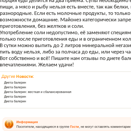
порция еды делится на два приёма. Супы необходимо е
пищи, а мясо и рыбу нельзя есть вместе, так как белки,
разнородные. Если есть молочные продукты, то тольк
возможности домашние. Майонез категорически запре
приготовления, без желтков и соли.
Употребление соли недопустимо, её заменяют специям
только после приготовления еды и в ограниченном кол
В сутки можно выпить до 2 литров минеральной негаз
пить воду нельзя, либо за полчаса до еды, или через ча
Вот собственно и всё! Пишите нам отзывы по диете бал
впечатлениями. Желаем удачи!
Диета балерин
Диета балерин
Диета балерин: жесткая и сбалансированная
Диета балерин
Диета балерин
Информация
Посетители, находящиеся в группе
Гости
, не могут оставлять комментарии